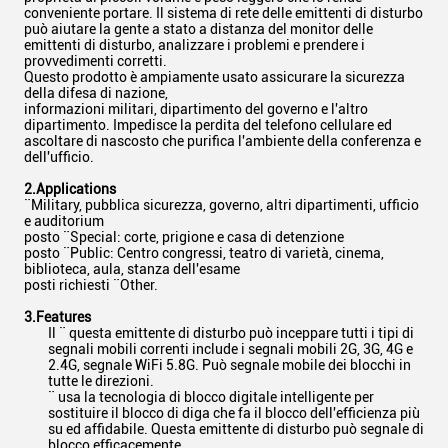
conveniente portare. Il sistema di rete delle emittenti di disturbo
può aiutare la gente a stato a distanza del monitor delle
emittenti di disturbo, analizzare i problemi e prendere i
provvedimenti corretti.
Questo prodotto è ampiamente usato assicurare la sicurezza
della difesa di nazione,
informazioni militari, dipartimento del governo e l'altro
dipartimento. Impedisce la perdita del telefono cellulare ed
ascoltare di nascosto che purifica l'ambiente della conferenza e
dell'ufficio.
2.Applications
¨Military, pubblica sicurezza, governo, altri dipartimenti, ufficio
e auditorium
posto ¨Special: corte, prigione e casa di detenzione
posto ¨Public: Centro congressi, teatro di varietà, cinema,
biblioteca, aula, stanza dell'esame
posti richiesti ¨Other.
3.Features
Il ¨ questa emittente di disturbo può inceppare tutti i tipi di
segnali mobili correnti include i segnali mobili 2G, 3G, 4G e
2.4G, segnale WiFi 5.8G. Può segnale mobile dei blocchi in
tutte le direzioni.
¨ usa la tecnologia di blocco digitale intelligente per
sostituire il blocco di diga che fa il blocco dell'efficienza più
su ed affidabile. Questa emittente di disturbo può segnale di
blocco efficacemente.