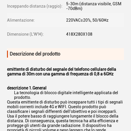
5-30m (distanza visibile, GSM
Inceppando distanza (raggio):
-70dBm)
Alimentazione:
220VAC±20%, 50/60Hz
Dimensione (L'W'H):
418X280X108
Descrizione del prodotto
emittente di disturbo del segnale del telefono cellulare della
gamma di 30m con una gamma di frequenza di 0,8 a 6GHz
descrizione 1.General
La tecnologia di blocco digitale intelligente applicata del
prodotto.
Questa emittente di disturbo può inceppare tutti i tipi di segnali
mobili correnti include 4G e WIFI. Questo prodotto può
classificare i segnali differenti dell'obiettivo e poi incepparli.
Usa il potere basso di raggiungere lungamente il blocco della
distanza. Di conseguenza, questa tecnica ha alta efficienza e
protegge gli utenti da grande radiazione. Il dispositivo ha
proprietà di piccoli volume e peso leggero che lo rende