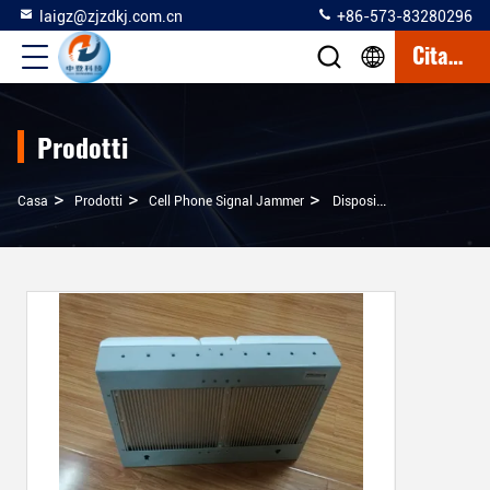
laigz@zjzdkj.com.cn
+86-573-83280296
Citazione
Prodotti
>
>
>
Casa
Prodotti
Cell Phone Signal Jammer
Dispositivo Dello Stampo Del Segnale Del Telefono Cellulare Della Gamma Di 30m, Efficace Emittente Di Disturbo Mobile Del Segnale