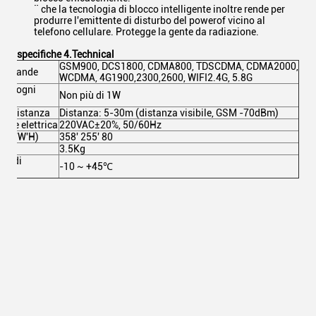
¨ che la tecnologia di blocco intelligente inoltre rende per
produrre l'emittente di disturbo del powerof vicino al
telefono cellulare. Protegge la gente da radiazione.
specifiche 4.Technical
GSM900, DCS1800, CDMA800, TDSCDMA, CDMA2000,
lle bande
WCDMA, 4G1900,2300,2600, WIFI2.4G, 5.8G
f di ogni
Non più di 1W
lla distanza
Distanza: 5-30m (distanza visibile, GSM -70dBm)
one elettrica
220VAC±20%, 50/60Hz
i (L'W'H)
358' 255' 80
3.5Kg
ra di
-10 ~ +45℃
e