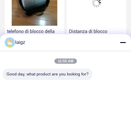
telefono di blocco della
Distanza di blocco
gamma di 5-30m che
massima di trasporto
laigz
inceppa dispositivo,
facile dell'emittente di
potere dell'emittente di
disturbo 30m del segnale
Ottieni il miglior prezzo
Ottieni il miglior prezzo
disturbo 1W rf del telefono
del telefono cellulare
11:55 AM
cellulare
Good day, what product are you looking for?
ZHEJIANG ZHONGDENG ELECTRONICS TECHNOLOGY
CO,LTD
laigz@zjzdkj.com.cn