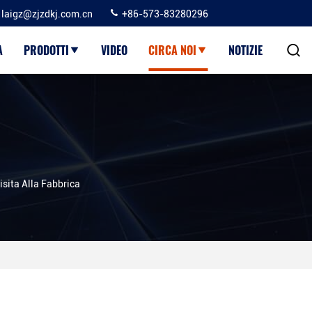
laigz@zjzdkj.com.cn
+86-573-83280296
A
PRODOTTI
VIDEO
CIRCA NOI
NOTIZIE
sita Alla Fabbrica