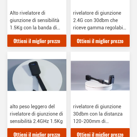
Alto rivelatore di
rivelatore di giunzione
giunzione di sensibilità
2.4G con 30dbm che
1.5Kg con la banda di
riceve gamma regolabile
frequenza 2.4GHz
dinamica
Ottieni il miglior prezzo
Ottieni il miglior prezzo
alto peso leggero del
rivelatore di giunzione
rivelatore di giunzione di
30dbm con la distanza
sensibilità 2.4GHz 1.5Kg
120-200mm di
rilevazione e la batteria
Ottieni il miglior prezzo
Ottieni il miglior prezzo
di Lithum