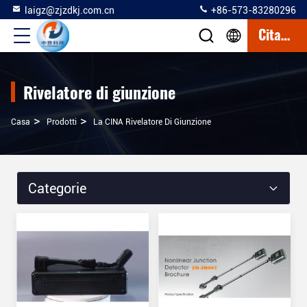
laigz@zjzdkj.com.cn
+86-573-83280296
Citazione
Rivelatore di giunzione
>
>
Casa
Prodotti
La CINA Rivelatore Di Giunzione
Categorie