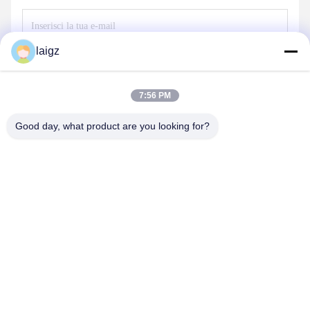
laigz
Invia
7:56 PM
Good day, what product are you looking for?
ZHEJIANG ZHONGDENG ELECTRONICS TECHNOLOGY
CO,LTD
laigz@zjzdkj.com.cn
+86-573-83280296
No. 1539, strada di Chengnan, Jiaxing, Zhejiang, Cina