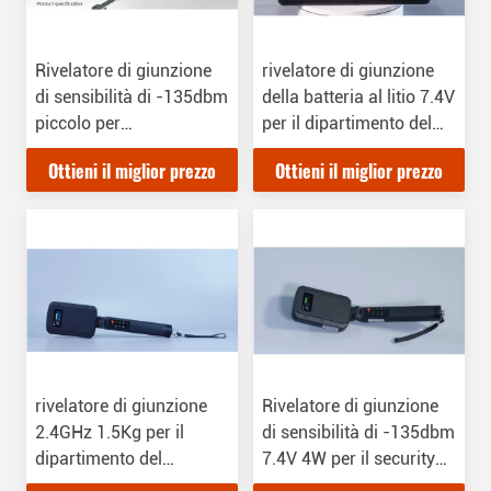
Rivelatore di giunzione
rivelatore di giunzione
di sensibilità di -135dbm
della batteria al litio 7.4V
piccolo per
per il dipartimento del
l'applicazione di
governo
Ottieni il miglior prezzo
Ottieni il miglior prezzo
sicurezza di segreti
rivelatore di giunzione
Rivelatore di giunzione
2.4GHz 1.5Kg per il
di sensibilità di -135dbm
dipartimento del
7.4V 4W per il securityA
governo
di segreti