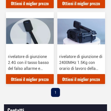
Ottieni il miglior prezzo
Ottieni il miglior prezzo
rivelatore di giunzione
rivelatore di giunzione di
2.4G con il tasso basso
2400MHz 1.5Kg con
del falso allarme e
orario di lavoro della
30dbm che riceve
batteria 4.5h
Ottieni il miglior prezzo
Ottieni il miglior prezzo
gamma regolabile
dinamica
1
Contatti