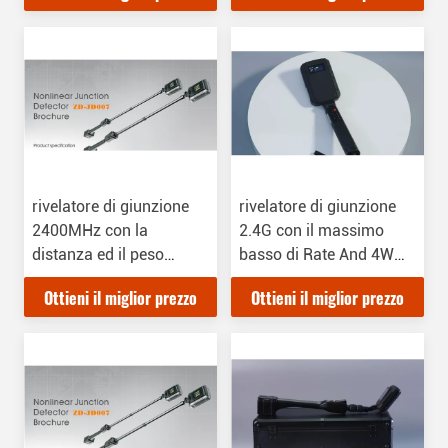
rivelatore di giunzione
rivelatore di giunzione
2400MHz con la
2.4G con il massimo
distanza ed il peso
basso di Rate And 4W
leggero di rilevazione di
del falso allarme
Ottieni il miglior prezzo
Ottieni il miglior prezzo
120-200mm
trasmettere potere