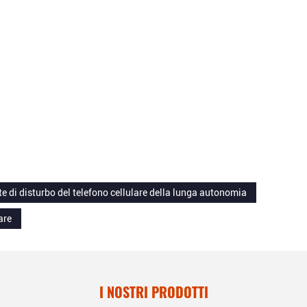
e di disturbo del telefono cellulare della lunga autonomia
are
I NOSTRI PRODOTTI