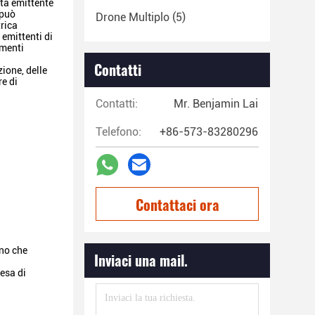
sta emittente
 può
Drone Multiplo
(5)
trica
 emittenti di
imenti
Contatti
ione, delle
re di
Contatti:
Mr. Benjamin Lai
Telefono:
+86-573-83280296
Contattaci ora
eno che
Inviaci una mail.
fesa di