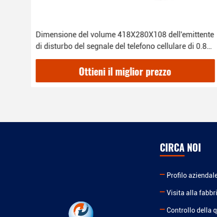
o
Dimensione del volume 418X280X108 dell'emittente
 di
di disturbo del segnale del telefono cellulare di 0.8-6
gigahertz piccola
Ottieni il miglior prezzo
CIRCA NOI
Profilo aziendal
Visita alla fabbr
Controllo della q