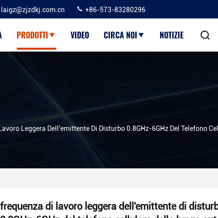
laigz@zjzdkj.com.cn
+86-573-83280296
A
PRODOTTI
VIDEO
CIRCA NOI
NOTIZIE
Lavoro Leggera Dell'emittente Di Disturbo 0.8GHz-6GHz Del Telefono C
frequenza di lavoro leggera dell'emittente di distur