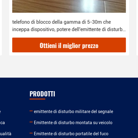
telefono di blocco della gamma di 5-30m che
inceppa dispositivo, potere dell'emittente di disturbo
1W rf del telefono cellulare
Ottieni il miglior prezzo
PRODOTTI
e
emittente di disturbo militare del segnale
ica
Emittente di disturbo montata su veicolo
ualità
Emittente di disturbo portatile del fuco