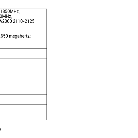
-1850MHz;
20MHz;
A2000 2110-2125
2650 megahertz;
)
e