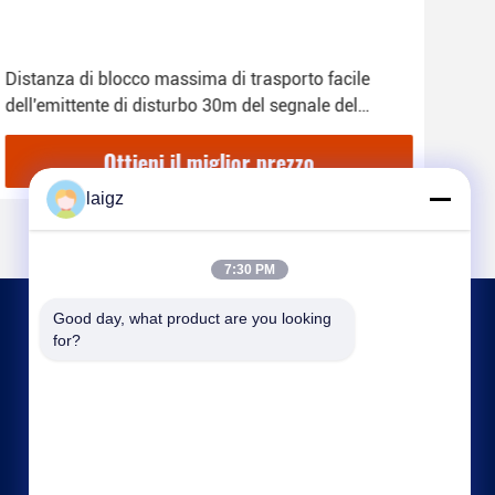
Distanza di blocco massima di trasporto facile
tele
dell'emittente di disturbo 30m del segnale del
disp
telefono cellulare
gov
Ottieni il miglior prezzo
laigz
7:30 PM
Good day, what product are you looking 
CONTATTACI
for?
laigz@zjzdkj.com.cn
+86-573-83280296
No. 1539, strada di Chengnan, Jiaxing, Zhejiang,