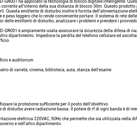
 ZD-GR001 ha applicato la tecnologia di blocco digitale intelligente. Que
lla corrente all'interno della sua distanza di blocco 30m. Questo prodotto
arli. Questa emittente di disturbo inoltre è fornita dell'alimentazione elet
 e peso leggero che lo rende conveniente portare. Il sistema di rete delle
r delle emittenti di disturbo, analizzare i problemi e prendere i provved
 ZD-GR001 è ampiamente usata assicurare la sicurezza della difesa di naz
altro dipartimento. Impedisce la perdita del telefono cellulare ed ascolta
ficio.
fficio e auditorium
tro di varietà, cinema, biblioteca, aula, stanza dell'esame
are la protezione sufficiente per il posto dell'obiettivo.
te di disturbo avere radiazione bassa. Il potere di rf di ogni banda è di m
entazione elettrica 220VAC, 50Hz che permette che sia utilizzata nella di
governo e nell'altro dipartimento.