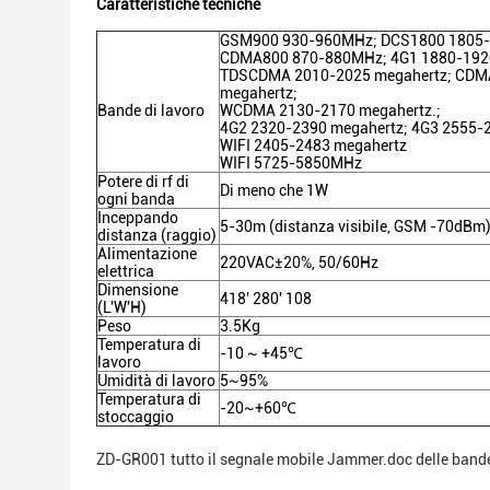
Caratteristiche tecniche
GSM900 930-960MHz; DCS1800 1805
CDMA800 870-880MHz; 4G1 1880-19
TDSCDMA 2010-2025 megahertz; CDM
megahertz;
Bande di lavoro
WCDMA 2130-2170 megahertz.;
4G2 2320-2390 megahertz; 4G3 2555-
WIFI 2405-2483 megahertz
WIFI 5725-5850MHz
Potere di rf di
Di meno che 1W
ogni banda
Inceppando
5-30m (distanza visibile, GSM -70dBm
distanza (raggio)
Alimentazione
220VAC±20%, 50/60Hz
elettrica
Dimensione
418' 280' 108
(L'W'H)
Peso
3.5Kg
Temperatura di
-10 ~ +45℃
lavoro
Umidità di lavoro
5~95%
Temperatura di
-20~+60℃
stoccaggio
ZD-GR001 tutto il segnale mobile Jammer.doc delle band