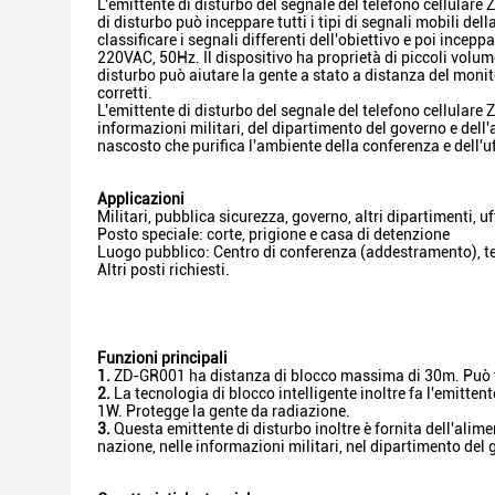
L'emittente di disturbo del segnale del telefono cellulare
di disturbo può inceppare tutti i tipi di segnali mobili de
classificare i segnali differenti dell'obiettivo e poi incepp
220VAC, 50Hz. Il dispositivo ha proprietà di piccoli volume
disturbo può aiutare la gente a stato a distanza del monito
corretti.
L'emittente di disturbo del segnale del telefono cellulare
informazioni militari, del dipartimento del governo e dell'
nascosto che purifica l'ambiente della conferenza e dell'uf
Applicazioni
Militari, pubblica sicurezza, governo, altri dipartimenti, u
Posto speciale: corte, prigione e casa di detenzione
Luogo pubblico: Centro di conferenza (addestramento), tea
Altri posti richiesti.
Funzioni principali
1.
ZD-GR001 ha distanza di blocco massima di 30m. Può fiss
2.
La tecnologia di blocco intelligente inoltre fa l'emitten
1W. Protegge la gente da radiazione.
3.
Questa emittente di disturbo inoltre è fornita dell'alim
nazione, nelle informazioni militari, nel dipartimento del 