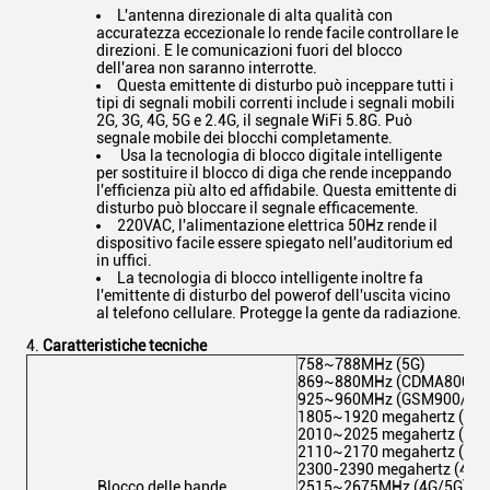
L'antenna direzionale di alta qualità con
accuratezza eccezionale lo rende facile controllare le
direzioni. E le comunicazioni fuori del blocco
dell'area non saranno interrotte.
Questa emittente di disturbo può inceppare tutti i
tipi di segnali mobili correnti include i segnali mobili
2G, 3G, 4G, 5G e 2.4G, il segnale WiFi 5.8G. Può
segnale mobile dei blocchi completamente.
Usa la tecnologia di blocco digitale intelligente
per sostituire il blocco di diga che rende inceppando
l'efficienza più alto ed affidabile. Questa emittente di
disturbo può bloccare il segnale efficacemente.
220VAC, l'alimentazione elettrica 50Hz rende il
dispositivo facile essere spiegato nell'auditorium ed
in uffici.
La tecnologia di blocco intelligente inoltre fa
l'emittente di disturbo del powerof dell'uscita vicino
al telefono cellulare. Protegge la gente da radiazione.
Caratteristiche tecniche
758~788MHz (5G)
869~880MHz (CDMA800/3G
925~960MHz (GSM900/3G/
1805~1920 megahertz (4G)
2010~2025 megahertz (4G)
2110~2170 megahertz (CD
2300-2390 megahertz (4G),
Blocco delle bande
2515~2675MHz (4G/5G)