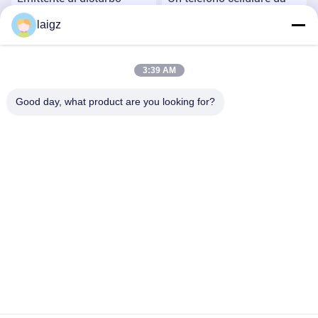
intelligente 4G leggero e
3,5 chilogrammi che
laigz
WIFI del segnale del
inceppano dispositivo,
telefono cellulare che
telefono cellulare ed
Ottieni il miglior prezzo
Ottieni il miglior prezzo
inceppano segnale
emittente di disturbo di
3:39 AM
Wifi con l'alimentazione
elettrica 220VAC
Good day, what product are you looking for?
ZHEJIANG ZHONGDENG ELECTRONICS TECHNOLOGY
CO,LTD
laigz@zjzdkj.com.cn
+86-573-83280296
No. 1539, strada di Chengnan, Jiaxing, Zhejiang, Cina