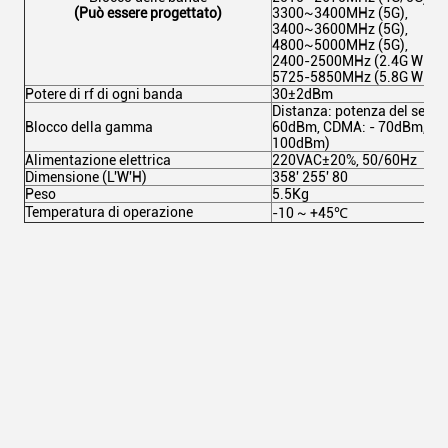
(Può essere progettato)
3300~3400MHz (5G),
3400~3600MHz (5G),
4800~5000MHz (5G),
2400-2500MHz (2.4G WiFi),
5725-5850MHz (5.8G WiFi).
Potere di rf di ogni banda
30±2dBm
Distanza: potenza del segnal
Blocco della gamma
60dBm, CDMA: - 70dBm, 3G: 
100dBm)
Alimentazione elettrica
220VAC±20%, 50/60Hz
Dimensione (L'W'H)
358' 255' 80
Peso
5.5Kg
Temperatura di operazione
-10 ~ +45℃