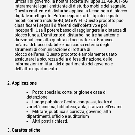
ufficiali di governo, la nostra società sviluppa ZD-GR001-5G
interamente lega l'emittente di disturbo mobile del segnale.
Questa emittente di disturbo applica la tecnologia di blocco
digitale intelligente. Può inceppare tutti i tipi di segnali
mobili correnti include 4G, 5G e WIFI. Questo prodotto può
classificare i segnali differenti dell'obiettivo e poi
incepparli. Usa il potere basso di raggiungere la distanza di
blocco lunga. L'emittente di disturbo inoltre ha antenne
direzionali con alta qualità ed accuratezza. Fornisce
un'area di blocco stabile e non causa esterno degli
strumenti di comunicazione di rottura di
blocco dell'area. Questo prodotto è ampiamente usato
assicurare la sicurezza della difesa di nazione, delle
informazioni militari, del dipartimento del governo e
dell'altro dipartimento.
2.
Applicazione
Posto speciale: corte, prigione e casa di
detenzione
Luogo pubblico: Centro congressi, teatro di
varietà, cinema, biblioteca, aula, stanza dell'esame
Militare, pubblica sicurezza, governo, altri
dipartimenti, ufficio e auditorium
Altri posti richiesti.
Caratteristiche