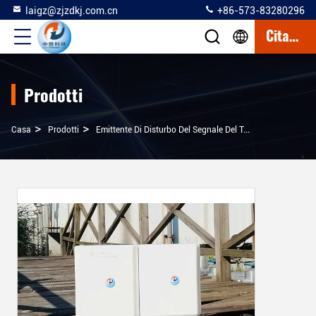
laigz@zjzdkj.com.cn
+86-573-83280296
Citazione
Prodotti
>
>
Casa
Prodotti
Emittente Di Disturbo Del Segnale Del Telefono Cellulare